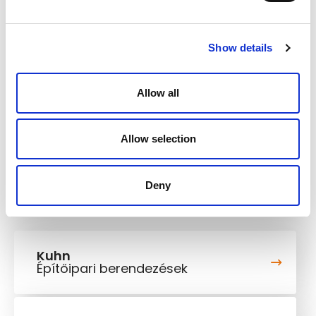
Daru és kanál
Komatsu 165F
Hidraulikus
360 liter/perc
Show details
rendszer
Feszültség
24 V
Allow all
Max. sebesség
23 km/h
Allow selection
Deny
Kuhn
Építőipari berendezések