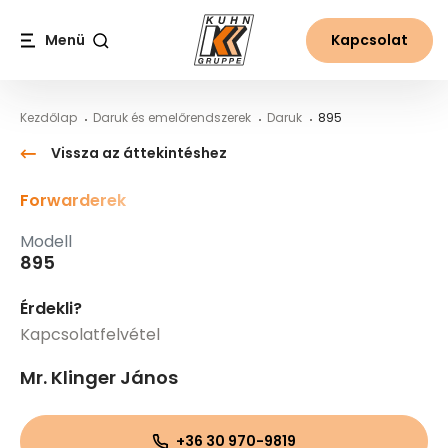
Table Of Content
895
Fő tartalom
Tartalomjegyzék
Fő navigáció
Menü
Kapcsolat
Keresés
Kezdőlap
Daruk és emelőrendszerek
Daruk
895
Vissza az áttekintéshez
Forwarderek
Modell
895
Érdekli?
Kapcsolatfelvétel
Mr. Klinger János
+36 30 970-9819​