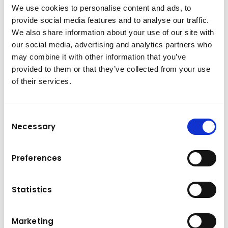
We use cookies to personalise content and ads, to
provide social media features and to analyse our traffic.
We also share information about your use of our site with
Műszaki adatok
our social media, advertising and analytics partners who
may combine it with other information that you’ve
provided to them or that they’ve collected from your use
214 kW
Teljesítmény /
of their services.
nyomaték
Bruttó terhelés
20.000 kg
Consent
Necessary
Forgatónyomaték
280 Nm
Selection
Vontatóerő
262 kN
Preferences
Saját tömeg
20.400 kg
Statistics
Motor
AGCO Power, 6-cylinder
diesel engine with turbo and
intercooler
Marketing