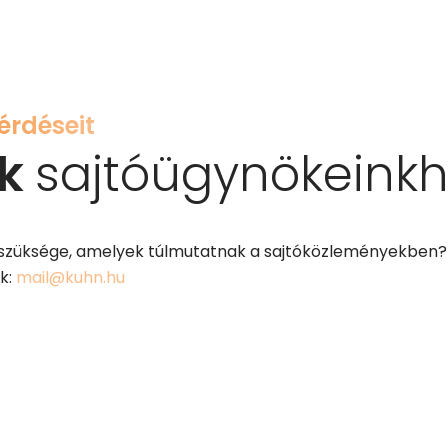
kérdéseit
ek
sajtóügynökeink
szüksége, amelyek túlmutatnak a sajtóközleményekben? 
k:
mail@kuhn.hu