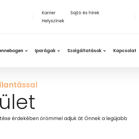
Karrier
Sajtó és hírek
Helyszínek
ennebogen
Iparágak
Szolgáltatások
Kapcsolat
llantással
ület
ítése érdekében örömmel adjuk át Önnek a legújabb