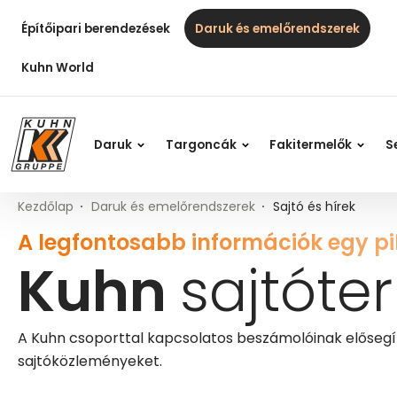
Table Of Content
Kuhn sajtóterület
Kérdések sajtóügynökeinkhez
További információk a Kuhn Group
Fő tartalom
Tartalomjegyzék
Fő navigáció
Építőipari berendezések
Daruk és emelőrendszerek
Kuhn World
Daruk
Targoncák
Fakitermelők
S
Kezdőlap
Daruk és emelőrendszerek
Sajtó és hírek
A legfontosabb információk egy pi
Kuhn
sajtóter
A Kuhn csoporttal kapcsolatos beszámolóinak előseg
sajtóközleményeket.