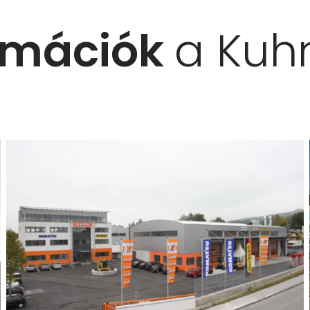
ormációk
a Kuh