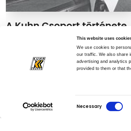
A Kuhn Csoport története
A Kuhn Csoport sikertörténete 1973-ban kezdődött.
This website uses cookie
Tudja meg, mi történt azóta a különböző
We use cookies to personal
üzletágakban!
our traffic. We also share 
advertising and analytics 
Ismerjen meg többet most
provided to them or that th
Consent
Necessary
Selection
Kuhn
Kuhn
Építőipari berendezések
Group