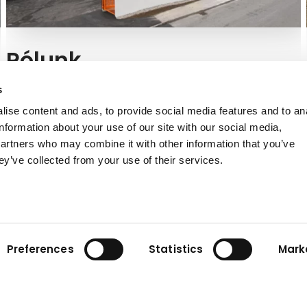
Rólunk
Hány alkalmazott dolgozik a Kuhnnál, és milyen a
s
vállalati struktúra? Tudjon meg többet a Kuhn
ise content and ads, to provide social media features and to an
Groupról most!
information about your use of our site with our social media,
partners who may combine it with other information that you’ve
Ismerje meg Kuhnt
ey’ve collected from your use of their services.
Preferences
Statistics
Mark