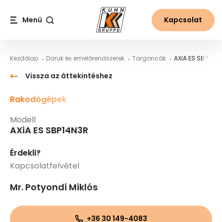
Table Of Content
AXiA ES SBP14N3R
Fő tartalom
Tartalomjegyzék
Fő navigáció
Menü
Kapcsolat
Keresés
Kezdőlap
Daruk és emelőrendszerek
Targoncák
AXiA ES SBP14N3
Vissza az áttekintéshez
Rakodógépek
Modell
AXiA ES SBP14N3R
Érdekli?
Kapcsolatfelvétel
Mr. Potyondi Miklós
+36 30 149-4083