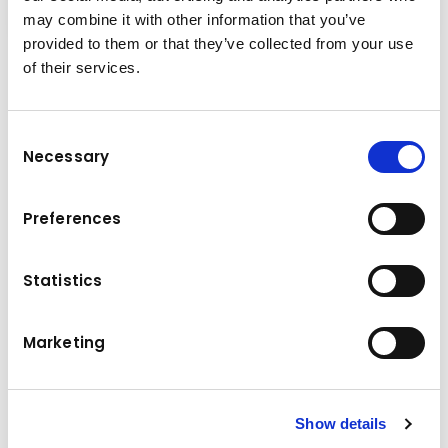
may combine it with other information that you’ve
provided to them or that they’ve collected from your use
of their services.
Műszaki adatok
Consent
1400 kg
Terhelhetőség
Necessary
Selection
Teljesítmény / nyomaték
1.0 kW
Preferences
Gumiabroncsok
Vul / Vul
Holtteher
1100 kg
Statistics
Emelési magasság
max. 5400 mm
Marketing
Menetsebesség terhelés nélkül
6.0 km/h
Menetsebesség terheléssel
6.0 km/h
Show details
Hajtómű
Battery