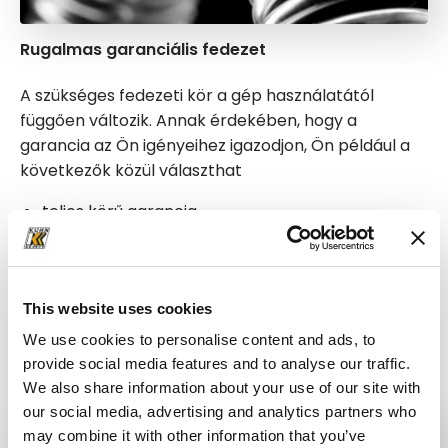
Rugalmas garanciális fedezet
A szükséges fedezeti kör a gép használatától
függően változik. Annak érdekében, hogy a
garancia az Ön igényeihez igazodjon, Ön például a
következők közül választhat
teljes körű garancia,
teljes körű garancia csak a pótalkatrészekre,
teljes körű garancia a hajtásláncra,
és a csak a hajtáslánc pótalkatrészekre
This website uses cookies
vonatkozó garancia.
We use cookies to personalise content and ads, to
provide social media features and to analyse our traffic.
We also share information about your use of our site with
our social media, advertising and analytics partners who
may combine it with other information that you’ve