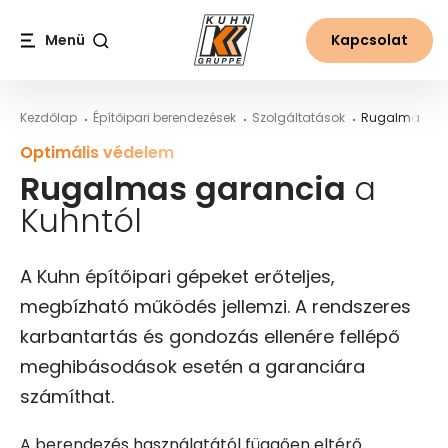
Table Of Content
Fedezze fel a Kuhn világát
Rugalmas garancia a Kuhntól
Garanciális paraméterek a Kuhnnál
Egyéni igényeken alapuló garancia a Kuhnnál
Fő tartalom
Tartalomjegyzék
Fő navigáció
Menü
Kapcsolat
Keresés
Kezdőlap
Építőipari berendezések
Szolgáltatások
Rugalmas ga
Optimális védelem
Rugalmas garancia
a
Kuhntól
A Kuhn építőipari gépeket erőteljes,
megbízható működés jellemzi. A rendszeres
karbantartás és gondozás ellenére fellépő
meghibásodások esetén a garanciára
számíthat.
A berendezés használatától függően eltérő