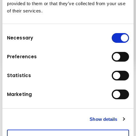
provided to them or that they’ve collected from your use
of their services.
Consent
Necessary
Selection
Preferences
Rugalmas garanciaidő
Statistics
Építőipari berendezéseinkre például a garancia
időtartama:
Marketing
1 500 üzemóra vagy 12 hónap
6 000 üzemóra vagy 48 hónap
Show details
A nagyméretű elszívógépek esetében az ügyfelek