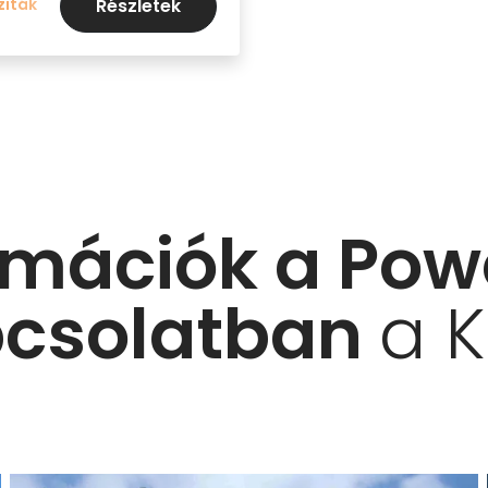
ziták
Részletek
rmációk a Pow
pcsolatban
a K