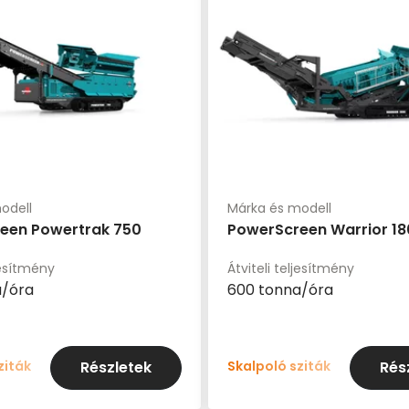
odell
Márka és modell
een Powertrak 750
PowerScreen Warrior 1
ljesítmény
Átviteli teljesítmény
a/óra
600 tonna/óra
ziták
Skalpoló sziták
Részletek
Rés