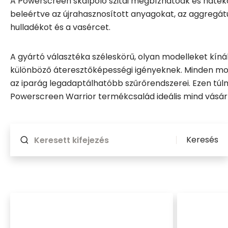
A Powerscreen skalpoló szitái megbízhatóak és haté
beleértve az újrahasznosított anyagokat, az aggregátu
hulladékot és a vasércet.
A gyártó választéka széleskörű, olyan modelleket kínál
különböző áteresztőképességi igényeknek. Minden mode
az iparág legadaptálhatóbb szűrőrendszerei. Ezen túl
Powerscreen Warrior termékcsalád ideális mind vásárl
Újratöltődik, ha valami módosul
Keresés