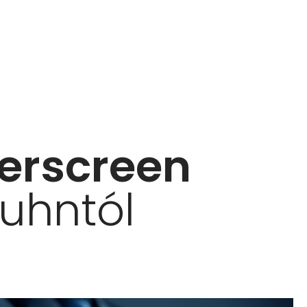
erscreen
uhntól