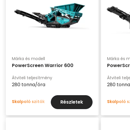
Márka és modell
Márka és m
PowerScreen Warrior 600
PowerScr
Átviteli teljesítmény
Átviteli te
280 tonna/óra
280 tonn
Skalpoló sziták
Skalpoló s
Részletek