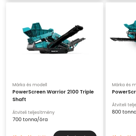
Márka és modell
Márka és m
PowerScreen Warrior 2100 Triple
PowerScr
Shaft
Átviteli te
800 tonn
Átviteli teljesítmény
700 tonna/óra