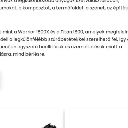
konyak a legkülönbözőbb anyagok szétválasztásában,
mokat, a komposztot, a termőföldet, a szenet, az építés
, mint a Warrior 1800X és a Titan 1800, amelyek megfelel
ll a legkülönfélébb szűrőbetétekkel szerelhető fel, így
menően egyszerű beállításuk és üzemeltetésük miatt a
ásra, mind bérlésre.