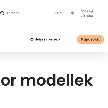
Ország
HU
Keresés
váltása
Kapcsolat
Helyszínkereső
ior modellek