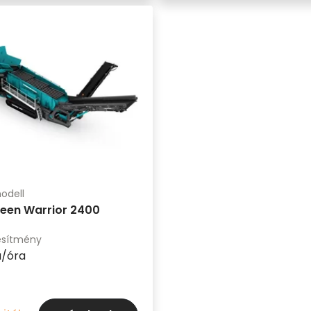
odell
een Warrior 2400
ljesítmény
a/óra