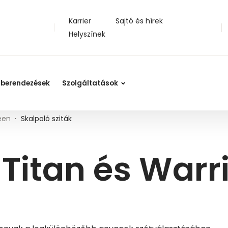
További információk a Powerscreen gépekkel kapcsolatban a Kuhntól
Karrier
Sajtó és hírek
Helyszínek
 berendezések
Szolgáltatások
een
Skalpoló sziták
Titan és Warr