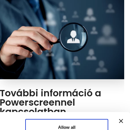
További információ a
Powerscreennel
kapcsolatban
Még mindig kérdése van a Powerscreen gyártóval
Allow all