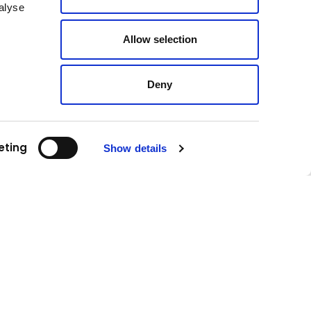
vagy a Kuhn termékkínálatával kapcsolatban?
alyse
Szívesen segítünk.
Allow selection
Lépjen velünk kapcsolatba most!
Deny
eting
Show details