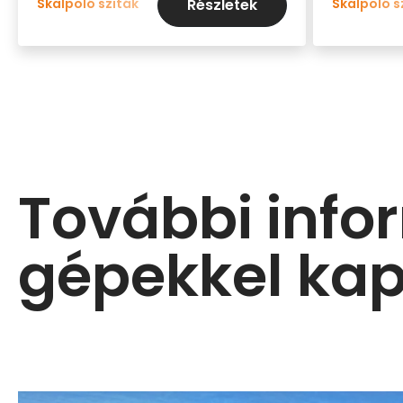
Skalpoló sziták
Skalpoló s
Részletek
További info
gépekkel ka