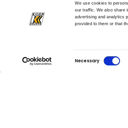
innovatív rostálóberendezéseit!
We use cookies to personal
our traffic. We also share 
advertising and analytics 
provided to them or that th
Consent
Necessary
Selection
Kuhn
Kuhn
Daruk és emelőrendszerek
Group