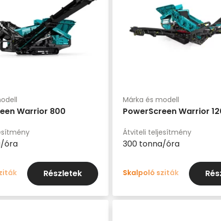
odell
Márka és modell
een Warrior 800
PowerScreen Warrior 1
ljesítmény
Átviteli teljesítmény
a/óra
300 tonna/óra
ziták
Skalpoló sziták
Részletek
Rés