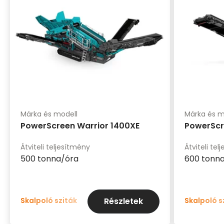
Márka és modell
Márka és m
PowerScreen Warrior 1400XE
PowerScr
Átviteli teljesítmény
Átviteli te
500 tonna/óra
600 tonn
Skalpoló sziták
Skalpoló s
Részletek