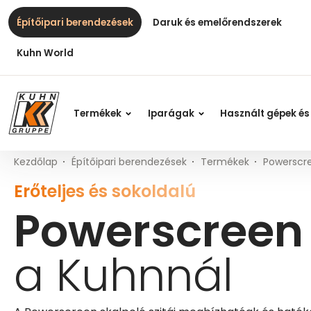
Table Of Content
Powerscreen Titan és Warrior modellek a Kuhnnál
Fő tartalom
Tartalomjegyzék
Fő navigáció
Építőipari berendezések
Daruk és emelőrendszerek
Kuhn World
Termékek
Iparágak
Használt gépek és
Kezdőlap
Építőipari berendezések
Termékek
Powerscr
Erőteljes és sokoldalú
Powerscreen 
a Kuhnnál