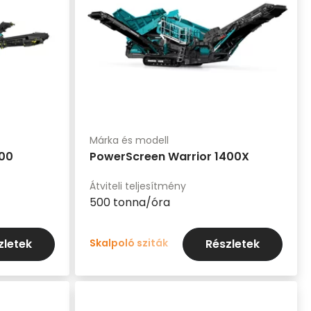
Márka és modell
200
PowerScreen Warrior 1400X
Átviteli teljesítmény
500 tonna/óra
Skalpoló sziták
zletek
Részletek