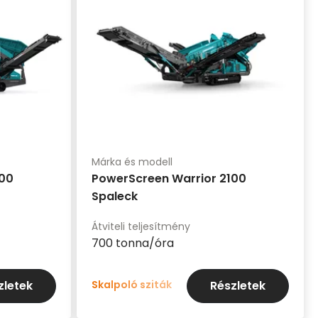
Márka és modell
800
PowerScreen Warrior 2100
Spaleck
Átviteli teljesítmény
700 tonna/óra
Skalpoló sziták
zletek
Részletek