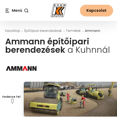
Table Of Content
Ammann építőipari berendezések a Kuhnnál
Fő tartalom
Tartalomjegyzék
Fő navigáció
Menü
Kapcsolat
Keresés
Kezdőlap
Építőipari berendezések
Termékek
Ammann
Ammann építőipari
berendezések
a Kuhnnál
Fedezze fel