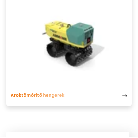
Ároktömörítő hengerek