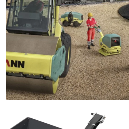
Nagy teljesítményű és alkalmas víz alatti használa
hidraulikus tartozékai kopásálló acélból készülnek
Tovább a Rippers oldalra
Ammann
Építőipari g