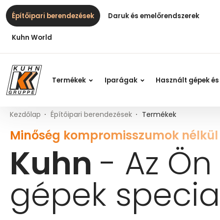
Table Of Content
Kuhn - Az Ön építőipari gépek specialistája
Az építőipari berendezések vezető gyártói a Kuhnnál
Fő tartalom
Tartalomjegyzék
Fő navigáció
Építőipari berendezések
Daruk és emelőrendszerek
Kuhn World
Termékek
Iparágak
Használt gépek és
Kezdőlap
Építőipari berendezések
Termékek
Minőség kompromisszumok nélkül
Kuhn
- Az Ön 
gépek special