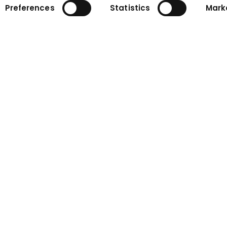
Preferences
Statistics
Mark
Kapcsolat
Kapcsolatfelvételi űrlap
k
Kapcsolattartó személyek