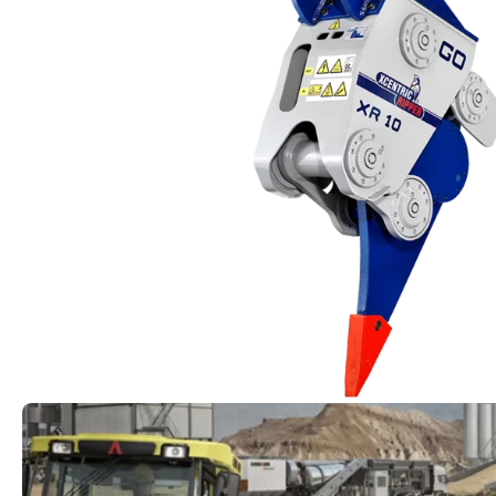
automatizálása
Fokozott hatékonyság: A Topcon lézer-, GPS- és u
lehetővé teszik a kotrógépekkel, földgyalukkal és 
automatizált munkát.
Tudjon meg többet a rendszerekről
Xcentric
Rippers