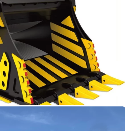
Ön a legkeményebb üzemi körülményekre is fel van
gű markolók, bontó ollók és zúzógépek most a
lvényeket
ari berendezések