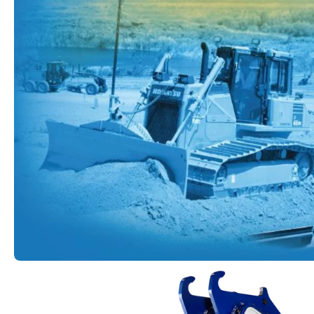
A Komatsu innovatív építőipari gépei forradal
munkát.
Fedezze fel a gépeket
TOPCON
Építési terület