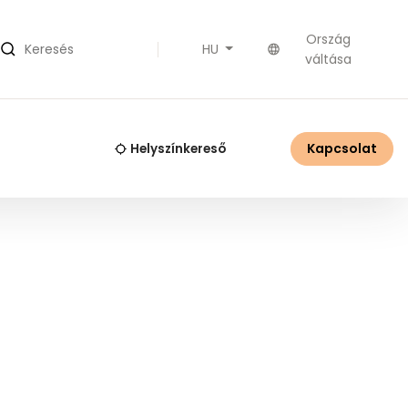
Ország
HU
Keresés
váltása
Kapcsolat
Helyszínkereső