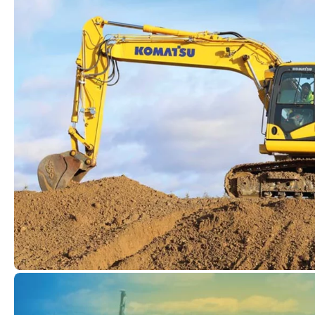
Komatsu
Építőipari gé