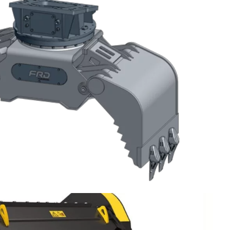
megbízhatóság a legkeményebb körülmények
n a mobil zúzó- és rostálóberendezések vezető
endezéseket
vények