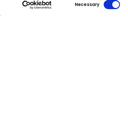
Consent
Necessary
Selection
Kuhn
Kuhn
Daruk és emelőrendszerek
Group
Legyen naprakész!
Cég
Hírlevelünk a legkényelmesebb
A Kuhnról
módja annak, hogy naprakészen
Helyszíne
értesüljön a world of Kuhn
történéseiről.
Sajtó