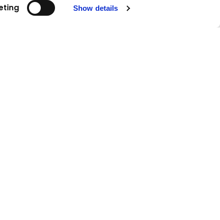
eting
Show details
Kövessen minket!