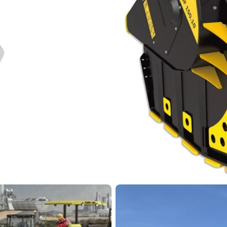
Az FRD szerelvényeivel 
készülve. Kiváló minősé
ltrahang-technológiái
Kuhnnál!
kotrókkal végzett
Fedezze fel a szere
MB
Építőip