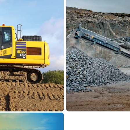
pek
Powerscre