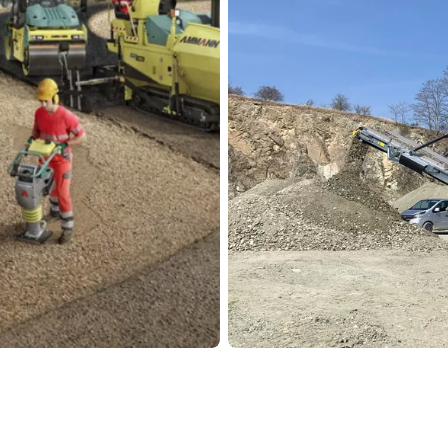
tra: Az Xcentric
Fedezze fel a termé
.
épek
SBM
ásvány
gépek