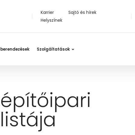
Karrier
Sajtó és hírek
Helyszínek
 berendezések
Szolgáltatások
építőipari
istája