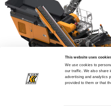
Fedezze fel a gépeket
This website uses cookie
We use cookies to personal
our traffic. We also share 
advertising and analytics 
provided to them or that th
Portafill
Faaprító gépe
Fedezze fel a termékeket