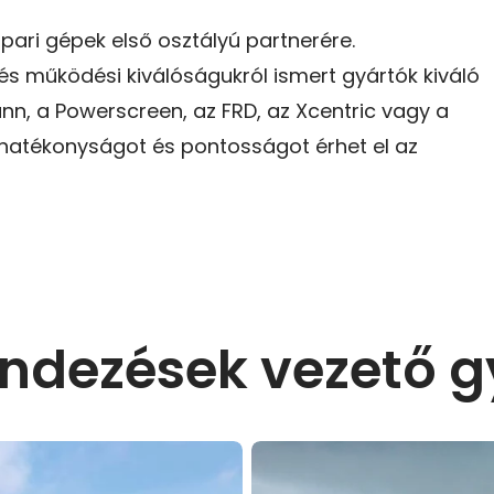
ipari gépek első osztályú partnerére.
és működési kiválóságukról ismert gyártók kiváló
n, a Powerscreen, az FRD, az Xcentric vagy a
hatékonyságot és pontosságot érhet el az
endezések vezető g