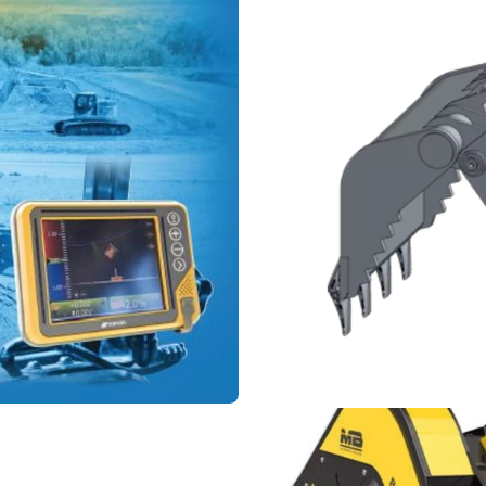
masítják az építőipari
Nagy teljesítmény és 
között is: A Powerscree
gyártója.
Tekintse meg a ber
FRD
Szerel