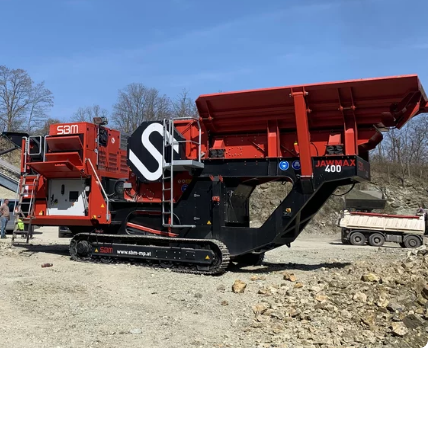
keket
i anyag feldolgozó