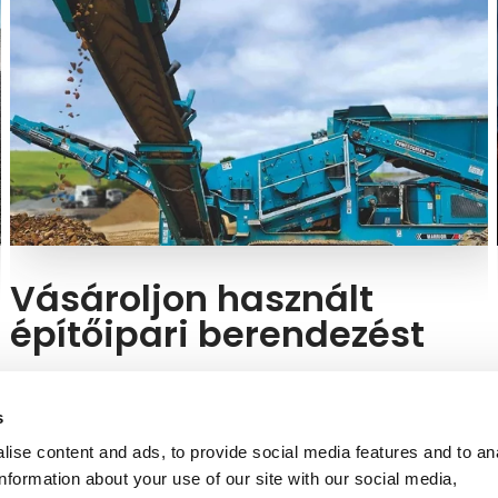
Vásároljon használt
építőipari berendezést
Használt modellt szeretne vásárolni? A Kuhnnál kiváló
állapotban lévő Powerscreen berendezéseket
s
kínálunk.
ise content and ads, to provide social media features and to an
information about your use of our site with our social media,
Keressen használt modellt