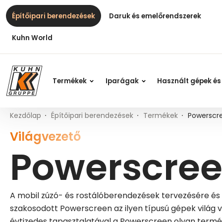
Table Of Content
Powerscreen a Kuhnnál
A Powerscreen termékcsalád a Kuhnnál
Fő tartalom
Tartalomjegyzék
Fő navigáció
Építőipari berendezések
Daruk és emelőrendszerek
Kuhn World
Termékek
Iparágak
Használt gépek és
Kezdőlap
Építőipari berendezések
Termékek
Powerscr
Világvezető
Powerscre
A mobil zúzó- és rostálóberendezések tervezésére és
szakosodott Powerscreen az ilyen típusú gépek világ 
évtizedes tapasztalatával a Powerscreen olyan termé