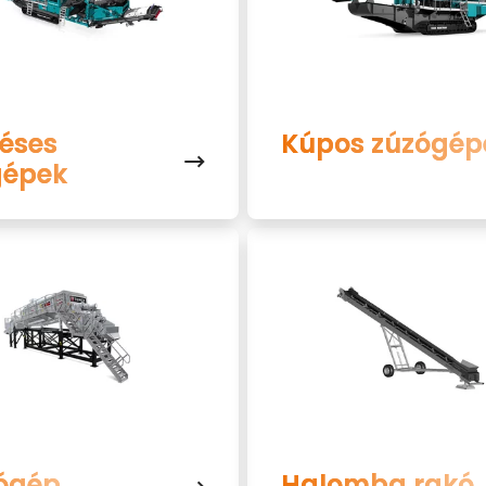
éses
Kúpos zúzógép
gépek
lógép
Halomba rakó