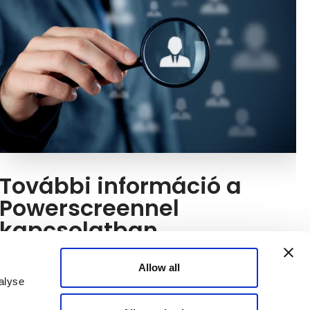
További információ a
Powerscreennel
kapcsolatban
Még mindig kérdése van a Powerscreen gyártóval
Allow all
vagy a Kuhn termékkínálatával kapcsolatban?
alyse
Szívesen segítünk.