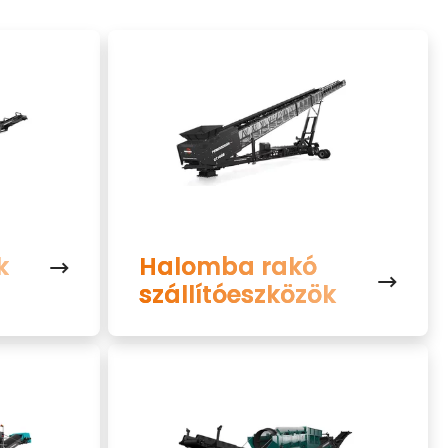
k
Halomba rakó
szállítóeszközök