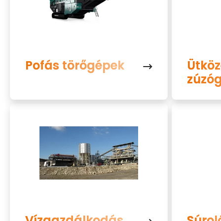
Pofás törőgépek
Ütköz
zúzó
Vízgazdálkodás
Súro