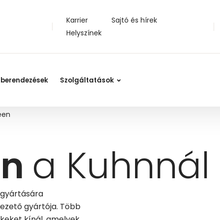
További információ a Powerscreen berendezésekkel kapcsolatban a Kuhntól
Karrier
Sajtó és hírek
Helyszínek
 berendezések
Szolgáltatások
een
en
a Kuhnnál
 gyártására
vezető gyártója. Több
keket kínál, amelyek