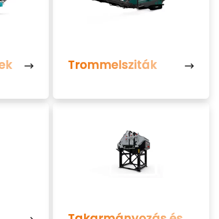
ek
Trommelsziták
Takarmányozás és