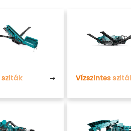
 sziták
Vízszintes szitá