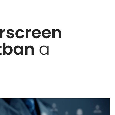
rscreen
atban
a