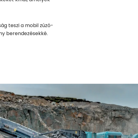
ág teszi a mobil zúzó-
ony berendezésekké.