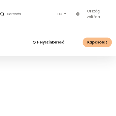
Ország
HU
Keresés
váltása
Kapcsolat
Helyszínkereső