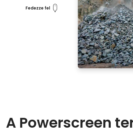
Fedezze fel
A Powerscreen t