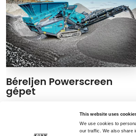
Béreljen Powerscreen
gépet
A Powerscreen egy gépére van szüksége egy egyszeri
építési projekthez? Egyszerűen kibérelheti a Kuhn
This website uses cookie
innovatív rostálóberendezéseit!
We use cookies to personal
our traffic. We also share 