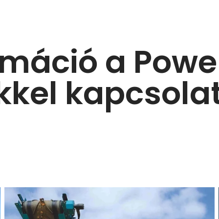
rmáció a Powe
kkel kapcsol