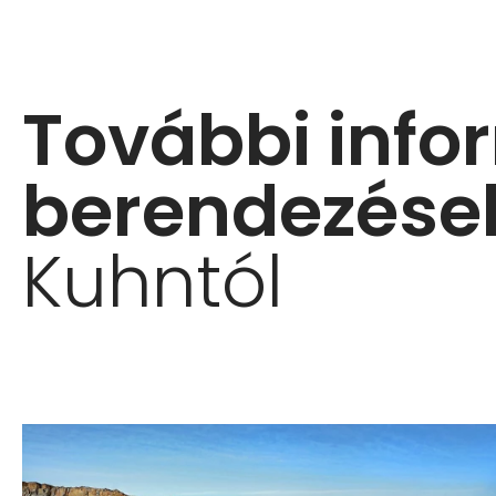
További info
berendezése
Kuhntól