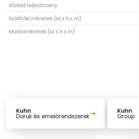
Átviteli teljesítmény
Szállítási méretek (sz x h x m)
Munkaméretek (sz x h x m)
Kuhn
Kuhn
Daruk és emelőrendszerek
Group