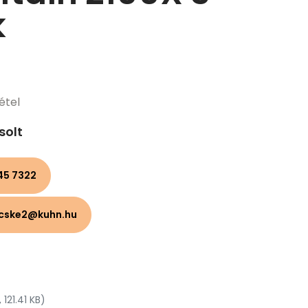
k
étel
solt
45 7322
ecske2@kuhn.hu
 121.41 KB)