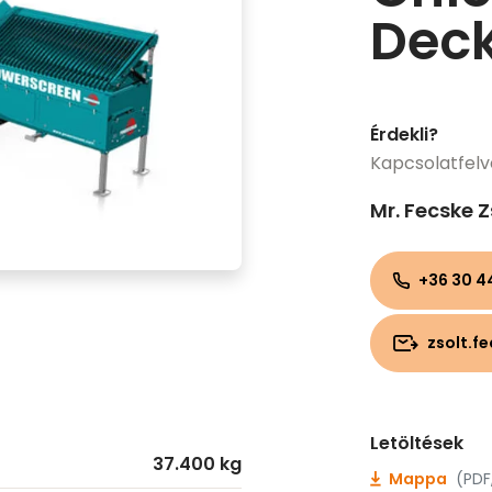
Dec
Érdekli?
Kapcsolatfelv
Mr. Fecske Z
+36 30 4
zsolt.f
Letöltések
37.400 kg
Mappa
(PDF,