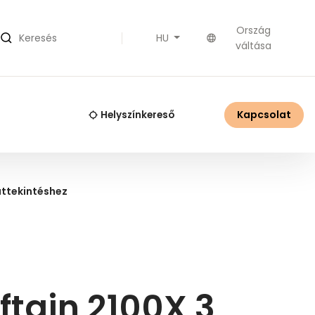
Ország
HU
Keresés
váltása
Kapcsolat
Helyszínkereső
áttekintéshez
ftain 2100X 3