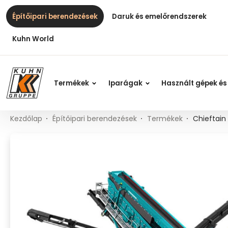
Table Of Content
Chieftain 2100X 3 Deck
Fő tartalom
Tartalomjegyzék
Fő navigáció
Építőipari berendezések
Daruk és emelőrendszerek
Kuhn World
Termékek
Iparágak
Használt gépek és
Kezdőlap
Építőipari berendezések
Termékek
Chieftain