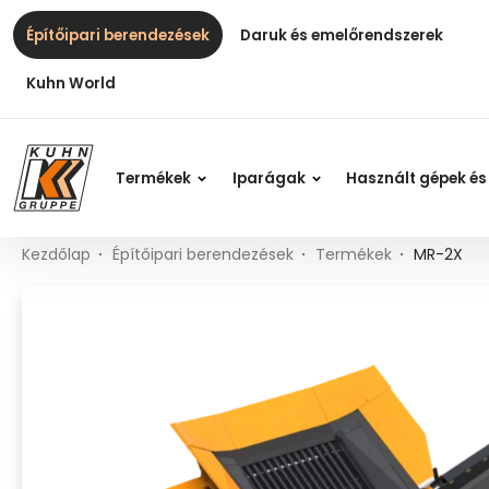
Table Of Content
MR-2X
Fő tartalom
Tartalomjegyzék
Fő navigáció
Építőipari berendezések
Daruk és emelőrendszerek
Kuhn World
Termékek
Iparágak
Használt gépek és
Kezdőlap
Építőipari berendezések
Termékek
MR-2X