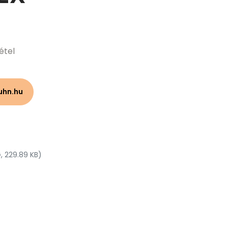
étel
uhn.hu
, 229.89 KB)