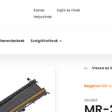
Karrier
Sajtó és hírek
Helyszínek
 berendezések
Szolgáltatások
Vissza az 
Regeneráló s
Modell
MR-