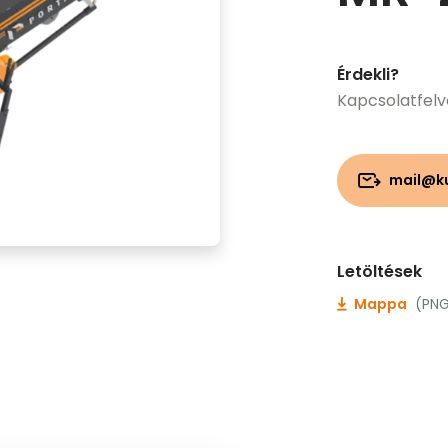
Érdekli?
Kapcsolatfelv
mail@k
Letöltések
Mappa
(PNG