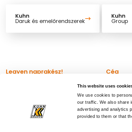
Kuhn
Kuhn
Daruk és emelőrendszerek
Group
Legyen naprakész!
Cég
This website uses cookie
Hírlevelünk a legkényelmesebb
A Kuhnról
módja annak, hogy naprakészen
We use cookies to personal
Helyszíne
our traffic. We also share 
értesüljön a world of Kuhn
advertising and analytics 
történéseiről.
Sajtó
provided to them or that th