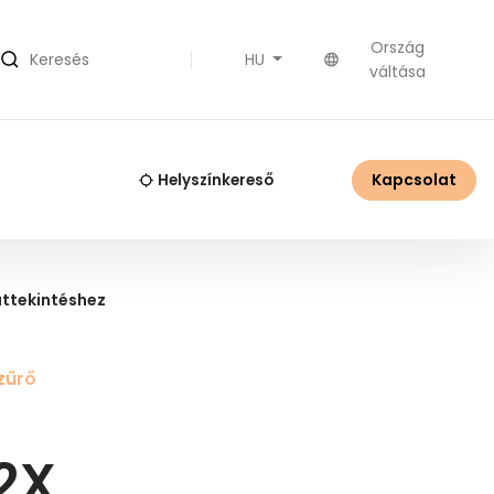
Ország
HU
Keresés
váltása
Kapcsolat
Helyszínkereső
áttekintéshez
zűrő
2X